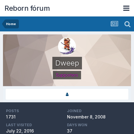
Reborn fórum
Home
Dweep
Supporters
POSTS
JOINED
1 731
November 8, 2008
LAST VISITED
DAYS WON
July 22, 2016
37