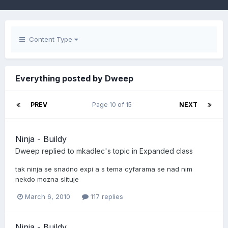
Content Type
Everything posted by Dweep
PREV
Page 10 of 15
NEXT
Ninja - Buildy
Dweep
replied to
mkadlec
's topic in
Expanded class
tak ninja se snadno expi a s tema cyfarama se nad nim
nekdo mozna slituje
March 6, 2010
117 replies
Ninja - Buildy