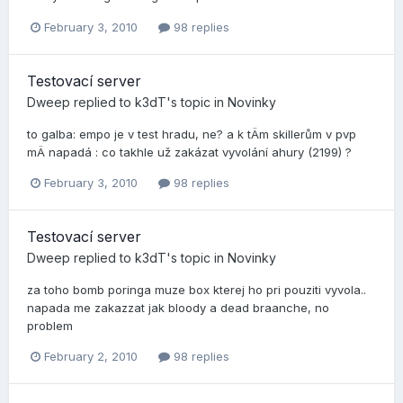
February 3, 2010
98 replies
Testovací­ server
Dweep
replied to
k3dT
's topic in
Novinky
to galba: empo je v test hradu, ne? a k tÄm skillerům v pvp
mÄ napadá : co takhle už zakázat vyvolání­ ahury (2199) ?
February 3, 2010
98 replies
Testovací­ server
Dweep
replied to
k3dT
's topic in
Novinky
za toho bomb poringa muze box kterej ho pri pouziti vyvola..
napada me zakazzat jak bloody a dead braanche, no
problem
February 2, 2010
98 replies