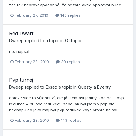
zas tak nepravdÄpodobné, že se tato akce opakovat bude -...
February 27, 2010
143 replies
Red Dwarf
Dweep
replied to a topic in
Offtopic
ne, nepsal
February 23, 2010
30 replies
Pvp turnaj
Dweep
replied to
Essex
's topic in
Questy a Eventy
dotaz : sice to včichni ví­, ale já jsem asi jediný, kdo ne ... pvp
redukce = nulove redukce? nebo jak byl jsem v pvp ale
nechapu co jako maj byt pvp redukce kdyz proste nejsou
February 23, 2010
143 replies