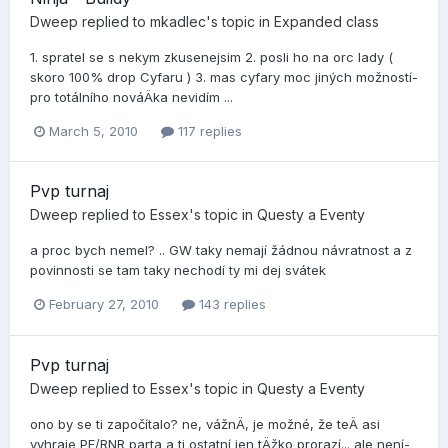
Dweep
replied to
mkadlec
's topic in
Expanded class
1. spratel se s nekym zkusenejsim 2. posli ho na orc lady (
skoro 100% drop Cyfaru ) 3. mas cyfary moc jiných možností­
pro totální­ho nováÄka nevidí­m ...
March 5, 2010
117 replies
Pvp turnaj
Dweep
replied to
Essex
's topic in
Questy a Eventy
a proc bych nemel? .. GW taky nemají­ žádnou návratnost a z
povinnosti se tam taky nechodí­ ty mi dej svátek
February 27, 2010
143 replies
Pvp turnaj
Dweep
replied to
Essex
's topic in
Questy a Eventy
ono by se ti započítalo? ne, vážnÄ, je možné, že teÄ asi
vyhraje PF/RNR parta a ti ostatní­ jen tÄžko prorazí­... ale není­