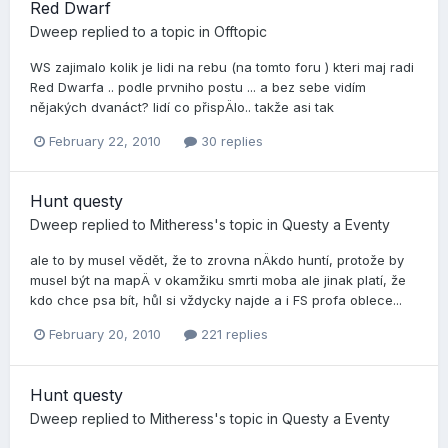
Red Dwarf
Dweep
replied to a topic in
Offtopic
WS zajimalo kolik je lidi na rebu (na tomto foru ) kteri maj radi
Red Dwarfa .. podle prvniho postu ... a bez sebe vidí­m
nějakých dvanáct? lidí­ co přispÄlo.. takže asi tak
February 22, 2010
30 replies
Hunt questy
Dweep
replied to
Mitheress
's topic in
Questy a Eventy
ale to by musel vědět, že to zrovna nÄkdo huntí­, protože by
musel být na mapÄ v okamžiku smrti moba ale jinak platí­, že
kdo chce psa bí­t, hůl si vždycky najde a i FS profa oblece...
February 20, 2010
221 replies
Hunt questy
Dweep
replied to
Mitheress
's topic in
Questy a Eventy