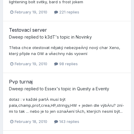
lightening bolt svitky, bard s frost jokem
February 19, 2010
221 replies
Testovací­ server
Dweep
replied to
k3dT
's topic in
Novinky
Třeba chce otestovat nějaký nebezpeÄný nový char Xeno,
který přijde na GW a vÄechny nás vyowní­
February 19, 2010
98 replies
Pvp turnaj
Dweep
replied to
Essex
's topic in
Questy a Eventy
dotaz : v každé partÄ musí­ být
pala,champ,prof,crea,HP,stringy,HW + jeden dle výbÄru? zní­
mi to tak ... nebo je to jen oznaÄení­ tÄch, kterých nesmí­ být...
February 18, 2010
143 replies