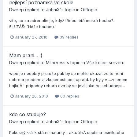
nejlepsí­ poznamka ve skole
Dweep
replied to
JohniX
's topic in
Offtopic
ví­te, co za adrenalin je, když tří­dou létá mokrá houba?
5.tř.ZÂŠ: "Háže houbou."
January 27, 2010
39 replies
Mam prani... :)
Dweep
replied to
Mitheress
's topic in
Vše kolem serveru
wipe je nedobrý protože pak by se mohlo ukazat ze to neni
dobre a predchozi zkusenosti postup atd. by byly v ...zelenem
hajkuÂ¨ pripadny reborn dva by se jevil jako nejschudnejsi...
January 26, 2010
60 replies
kdo co studuje?
Dweep
replied to
JohniX
's topic in
Offtopic
Pokusný králí­k státní­ maturity - aktuálnÄ septima osmiletého