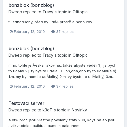
bonzblok (bonzblog)
Dweep
replied to
Tracy
's topic in
Offtopic
tj jednoduchý, před by... dáÄ prostě a nebo kdy
February 12, 2010
37 replies
bonzblok (bonzblog)
Dweep
replied to
Tracy
's topic in
Offtopic
mno, tohle je Äeská rakovina.. takže abyste věděli 1.j. já bych
to udÄlal 2.j. ty bys to udÄlal 3.j. on,ona,ono by to udÄlal(a,o)
1.m. my bychom to udÄlali(y) 2.m. vy byste to udÄlali(y) 3.m...
February 12, 2010
37 replies
Testovací­ server
Dweep
replied to
k3dT
's topic in
Novinky
a btw proc jsou vlastne povoleny staty 200, kdyz na ab jsou
svitky udelas guildu s gumem palachem