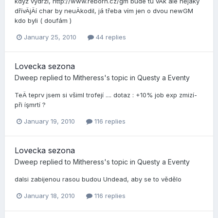
když vydrží­, http://www.reborn.cz/gm bude tu vÄk ale nějaký
dří­vÄjÄí­ char by neuÄkodil, já třeba ví­m jen o dvou newGM
kdo byli ( doufám )
January 25, 2010
44 replies
Lovecka sezona
Dweep
replied to
Mitheress
's topic in
Questy a Eventy
TeÄ teprv jsem si všiml trofejí­ .... dotaz : +10% job exp zmizí­
při íşmrtí­ ?
January 19, 2010
116 replies
Lovecka sezona
Dweep
replied to
Mitheress
's topic in
Questy a Eventy
dalsi zabijenou rasou budou Undead, aby se to vědělo
January 18, 2010
116 replies