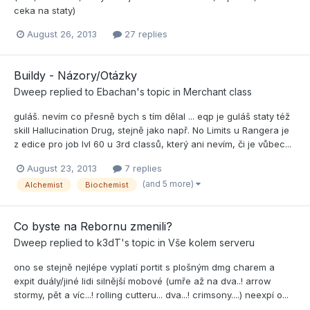
ceka na staty)
August 26, 2013
27 replies
Buildy - Názory/Otázky
Dweep
replied to
Ebachan
's topic in
Merchant class
guláš. nevím co přesně bych s tím dělal ... eqp je guláš staty též
skill Hallucination Drug, stejně jako např. No Limits u Rangera je
z edice pro job lvl 60 u 3rd classů, který ani nevím, či je vůbec...
August 23, 2013
7 replies
(and 5 more)
Alchemist
Biochemist
Co byste na Rebornu zmenili?
Dweep
replied to
k3dT
's topic in
Vše kolem serveru
ono se stejně nejlépe vyplatí portit s plošným dmg charem a
expit duály/jiné lidi silnější mobové (umře až na dva..! arrow
stormy, pět a víc...! rolling cutteru... dva...! crimsony....) neexpí o...