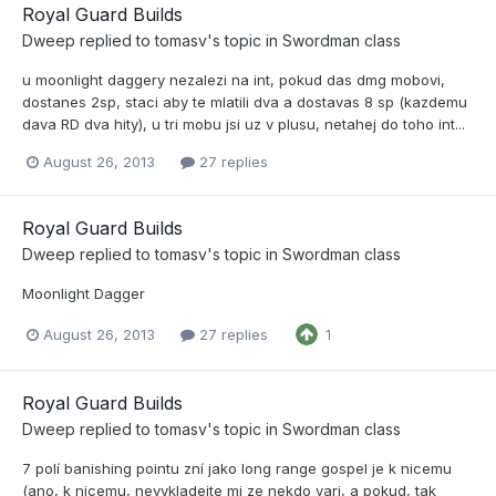
Royal Guard Builds
Dweep
replied to
tomasv
's topic in
Swordman class
u moonlight daggery nezalezi na int, pokud das dmg mobovi,
dostanes 2sp, staci aby te mlatili dva a dostavas 8 sp (kazdemu
dava RD dva hity), u tri mobu jsi uz v plusu, netahej do toho int...
August 26, 2013
27 replies
Royal Guard Builds
Dweep
replied to
tomasv
's topic in
Swordman class
Moonlight Dagger
August 26, 2013
27 replies
1
Royal Guard Builds
Dweep
replied to
tomasv
's topic in
Swordman class
7 polí banishing pointu zní jako long range gospel je k nicemu
(ano, k nicemu, nevykladejte mi ze nekdo vari, a pokud, tak