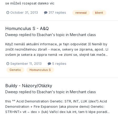
se můžeš rozepsat daleko víc
October 31, 2013
317 replies
renewal
klient
Homunculus S - A&Q
Dweep
replied to
Ebachan
's topic in
Merchant class
Když nemáš aktuální informace, je fajn odpovídat 3) Neměl by
zničit nezničitelnou zbraň - mace, sekery se ziprama, apod.. Ll
ovšem je sekera a zippra nemá ==> zlomí se, stejně tak meče...
September 11, 2013
5 replies
Genetic
Homunculus S
Buildy - Názory/Otázky
Dweep
replied to
Ebachan
's topic in
Merchant class
this ^^ Acid Demonstration Genetic: STR, INT, LUK (dex?) Acid
Demonstration + Fire Expansion (aka plosne demo) Genetic:
STR>INT> vit ~ dex > (luk) Vařící dex luk int, tam ti lépe poradí...