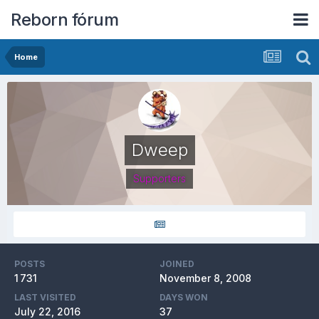
Reborn fórum
Home
Dweep
Supporters
POSTS
JOINED
1 731
November 8, 2008
LAST VISITED
DAYS WON
July 22, 2016
37