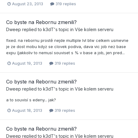
August 23, 2013
319 replies
Co byste na Rebornu zmenili?
Dweep
replied to
k3dT
's topic in
Vše kolem serveru
fixed. na rebornu prostě nejde multiple lvl btw celkem usmevne
je ze dost mobu kdyz se clovek podiva, dava vic job nez base
expu (jakkoliv to nemusí souviset s % v base a job, jen pred...
August 19, 2013
319 replies
Co byste na Rebornu zmenili?
Dweep
replied to
k3dT
's topic in
Vše kolem serveru
a to souvisí s edeny... jak?
August 18, 2013
319 replies
Co byste na Rebornu zmenili?
Dweep
replied to
k3dT
's topic in
Vše kolem serveru