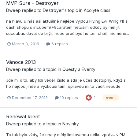
MVP Sura - Destroyer
Dweep
replied to
Destroyer
's topic in
Acolyte class
na hlavu u nás asi aktuálně nejlépe vyjdou Flying Evil Wing (1) z
cash shopu s incubem/+9caratem netuším odkdy by měl jít
succubus dávat do brýlí, nebo proč bys ho tam chtěl, nicméně...
March 3, 2016
6 replies
Vánoce 2013
Dweep
replied to a topic in
Questy a Eventy
Jde mi o to, aby lidi věděli číslo a zda je účes dostupný, když si
ho najdou jinde a vyzkouší tam, opravdu mi to vadit nebude
December 17, 2013
10 replies
1
event
Renewal klient
Dweep
replied to a topic in
Novinky
To tak bylo vždy, že chaty měly limitovanou délku zpráv... v PM