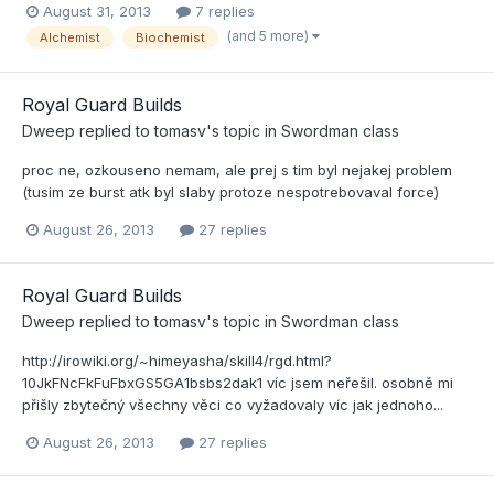
August 31, 2013
7 replies
(and 5 more)
Alchemist
Biochemist
Royal Guard Builds
Dweep
replied to
tomasv
's topic in
Swordman class
proc ne, ozkouseno nemam, ale prej s tim byl nejakej problem
(tusim ze burst atk byl slaby protoze nespotrebovaval force)
August 26, 2013
27 replies
Royal Guard Builds
Dweep
replied to
tomasv
's topic in
Swordman class
http://irowiki.org/~himeyasha/skill4/rgd.html?
10JkFNcFkFuFbxGS5GA1bsbs2dak1 víc jsem neřešil. osobně mi
přišly zbytečný všechny věci co vyžadovaly víc jak jednoho...
August 26, 2013
27 replies