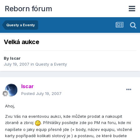
Reborn fórum
Questy a Eventy
Velká aukce
By
Iscar
July 19, 2007
in
Questy a Eventy
Iscar
Posted
July 19, 2007
Ahoj,
Zvu Vás na eventovou aukci, kde můžete prodat a nakoupit
zbraně a zbroj
. Přihlášky posí­lejte zde po PM na foru, kde mi
napí­šete o jaky equip přesně jde (+ body, název equipu, vložené
karty popří­padě kolikati slotový je ) a postavu, ze které budete