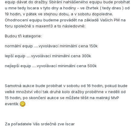
equip dávat do dražby. Sbí­rání­ nahlášeného equipu bude probí­hat
u mne tedy Iscara v tyto dny a hodiny - ve čtvrtek ( tedy dnes ) od
19 hodin, v pátek ve stejnou dobu, a v sobotu dopoledne.
Ohodnocení­ equipu budeme provádět na základě Vašich PM na
foru společně s maxem13 a to následovně:
Budou tři kategorie:
normální­ equip .....vyvolávací­ minimální­ cena 150k
lepší­ equip .....vyvolávací­ minimální­ cena 300k
nejlepší­ equip .....vyvolávací­ minimální­ cena 500k
Samotná aukce bude probí­hat v sobotu od 16 hodin, pokud bude
velké množství­ věcí­ tak druhé kolo dražby proběhne v neděli od
15 hodin, po skončení­ aukce se můžete těšit na malinký MvP
eventí­k
Za pořadatele Vás srdečně zve Iscar