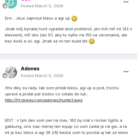
Posted
March 5, 2006
Erm .. zkus zapnout bless a agi up
Jinak můj bývalej hunt vypadal dost podobnÄ, jen mÄl mí­ř int (42 s
blessem), mí­ř dex (asi 97, aby to vyÄlo na 150 se zeromama, ale
bez AoA) a ví­c agi. Jinak se mi ten build lí­bí­
Adones
Posted
March 5, 2006
/thx diky za rady...tak som pridal bless, agi up a pod, trochu
upravil a pridal par bodov co ostalo do luk...
http://h1.ripway.com/adones/huntb3.jpeg
EDIT : s tym dex som siel na max, 160 by mal s rocker tights a
gakkung, ono viac menej ten equip co som zadal je na gw...a ta
int je bez bless a agi 36 (/6) kedze som to pocital aj tak ze mimo