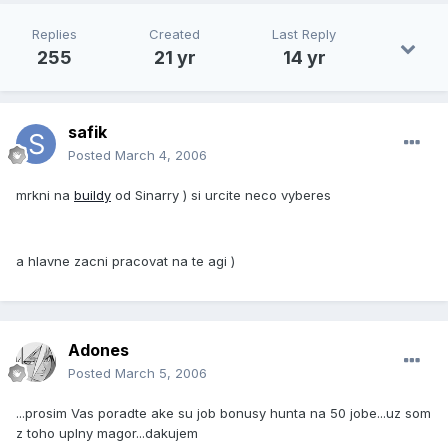
Replies
Created
Last Reply
255
21 yr
14 yr
safik
Posted
March 4, 2006
mrkni na
buildy
od Sinarry ) si urcite neco vyberes
a hlavne zacni pracovat na te agi )
Adones
Posted
March 5, 2006
...prosim Vas poradte ake su job bonusy hunta na 50 jobe...uz som
z toho uplny magor...dakujem