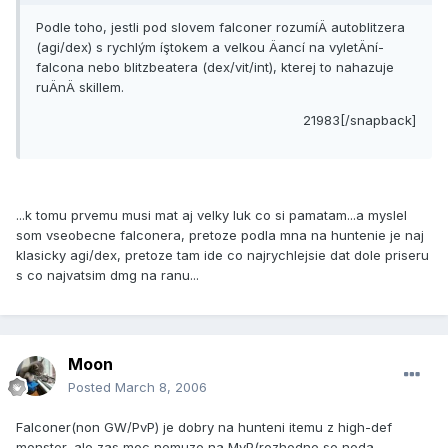
Podle toho, jestli pod slovem falconer rozumí­Ä autoblitzera
(agi/dex) s rychlým íştokem a velkou Äancí­ na vyletÄní­
falcona nebo blitzbeatera (dex/vit/int), kterej to nahazuje
ruÄnÄ skillem.
21983[/snapback]
...k tomu prvemu musi mat aj velky luk co si pamatam...a myslel
som vseobecne falconera, pretoze podla mna na huntenie je naj
klasicky agi/dex, pretoze tam ide co najrychlejsie dat dole priseru
s co najvatsim dmg na ranu...
Moon
Posted
March 8, 2006
Falconer(non GW/PvP) je dobry na hunteni itemu z high-def
monster, ale zas moc nemuze na MvP(rozhodne se neda