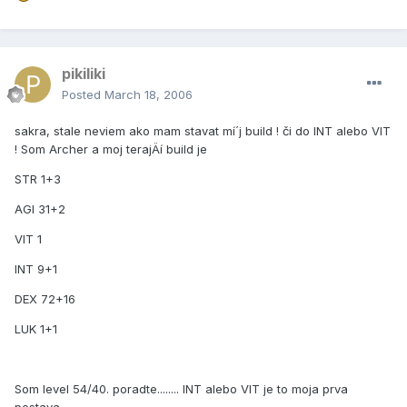
pikiliki
Posted
March 18, 2006
sakra, stale neviem ako mam stavat mí´j build ! či do INT alebo VIT
! Som Archer a moj terajÄí­ build je
STR 1+3
AGI 31+2
VIT 1
INT 9+1
DEX 72+16
LUK 1+1
Som level 54/40. poradte........ INT alebo VIT je to moja prva