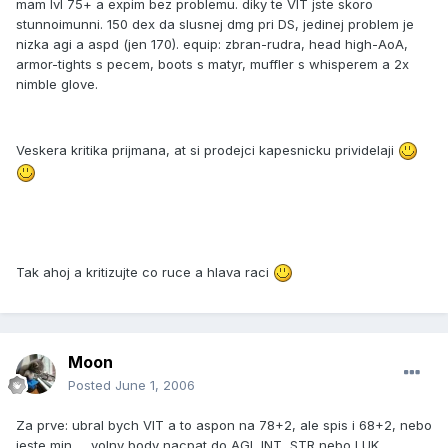
mam lvl 75+ a expim bez problemu. diky te VIT jste skoro
stunnoimunni. 150 dex da slusnej dmg pri DS, jedinej problem je
nizka agi a aspd (jen 170). equip: zbran-rudra, head high-AoA,
armor-tights s pecem, boots s matyr, muffler s whisperem a 2x
nimble glove.
Veskera kritika prijmana, at si prodejci kapesnicku prividelaji
Tak ahoj a kritizujte co ruce a hlava raci
Moon
Posted
June 1, 2006
Za prve: ubral bych VIT a to aspon na 78+2, ale spis i 68+2, nebo
jeste min..... volny body nacpat do AGI, INT, STR nebo LUK.