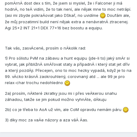
pomÄrnÄ dost dex s tí­m, že jsem si myslel, že i Falconer ji má
hodnÄ, no teÄ vidí­m, že to tak není­, ale nějak mne to moc netrápí­.
(asi mi zbyde pokraÄovat jako DSkař, no uvidí­me
Doufám ale,
že můj prozatimní­ build není­ nějak extra a nenávratnÄ ztracenej.
Agi 25+2 INT 21+1 DEX 77+16 bez boostu a equipu.
Tak vás, zasvÄcené, prosí­m o nÄkolik rad:
1) Pro sólistu PvM na zábavu a hunt equipu (jde-li to) jaký smÄr si
vybrat, jak přibližnÄ smÄřovat staty a pří­padnÄ i který stat jet dří­v
a který pozdÄji. Přecejen, ono to moc hezky vypadá, když je to na
99. vÄcko krásnÄ zaokrouhlený, corovnaný atd ... ale 99 je pro
relax-char trochu nedohledno
2a) prosí­m, nÄkteré zkratky jsou mi i přes veÄkerou snahu
záhadou, takže se jim pokud možno vyhnÄte, dÄkuju
2b) co je třeba to AoA už ví­m, ale CoM opravdu nemám páru
3) dí­ky moc za vaÄe názory a aza váÄ Äas.