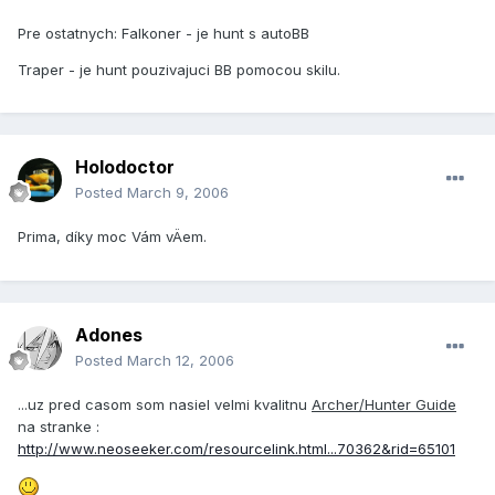
Pre ostatnych: Falkoner - je hunt s autoBB
Traper - je hunt pouzivajuci BB pomocou skilu.
Holodoctor
Posted
March 9, 2006
Prima, dí­ky moc Vám vÄem.
Adones
Posted
March 12, 2006
...uz pred casom som nasiel velmi kvalitnu
Archer/Hunter Guide
na stranke :
http://www.neoseeker.com/resourcelink.html...70362&rid=65101