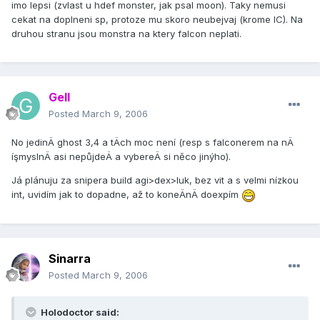
imo lepsi (zvlast u hdef monster, jak psal moon). Taky nemusi
cekat na doplneni sp, protoze mu skoro neubejvaj (krome IC). Na
druhou stranu jsou monstra na ktery falcon neplati.
Gell
Posted
March 9, 2006
No jedinÄ ghost 3,4 a tÄch moc není­ (resp s falconerem na nÄ
íşmyslnÄ asi nepůjdeÄ a vybereÄ si něco jinýho).
Já plánuju za snipera build agi>dex>luk, bez vit a s velmi ní­zkou
int, uvidí­m jak to dopadne, až to koneÄnÄ doexpí­m
Sinarra
Posted
March 9, 2006
Holodoctor said: