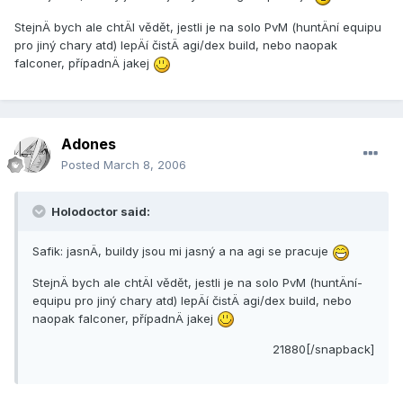
StejnÄ bych ale chtÄl vědět, jestli je na solo PvM (huntÄní­ equipu
pro jiný chary atd) lepÄí­ čistÄ agi/dex build, nebo naopak
falconer, pří­padnÄ jakej
Adones
Posted
March 8, 2006
Holodoctor said:
Safik: jasnÄ, buildy jsou mi jasný a na agi se pracuje
StejnÄ bych ale chtÄl vědět, jestli je na solo PvM (huntÄní­
equipu pro jiný chary atd) lepÄí­ čistÄ agi/dex build, nebo
naopak falconer, pří­padnÄ jakej
21880[/snapback]