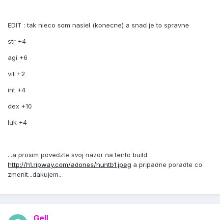
EDIT : tak nieco som nasiel (konecne) a snad je to spravne
str +4
agi +6
vit +2
int +4
dex +10
luk +4
...a prosim povedzte svoj nazor na tento build
http://h1.ripway.com/adones/huntb1.jpeg
a pripadne poradte co
zmenit...dakujem...
Gell