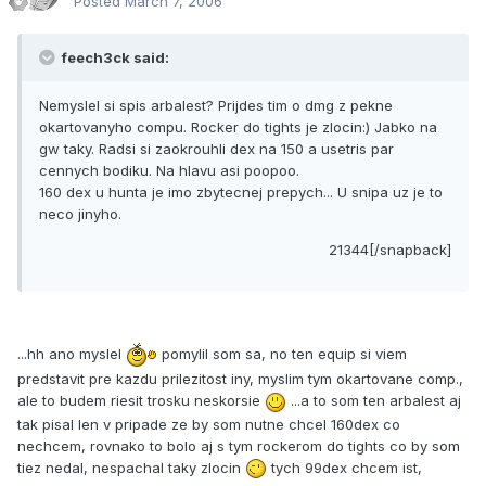
Posted
March 7, 2006
feech3ck said:
Nemyslel si spis arbalest? Prijdes tim o dmg z pekne
okartovanyho compu. Rocker do tights je zlocin:) Jabko na
gw taky. Radsi si zaokrouhli dex na 150 a usetris par
cennych bodiku. Na hlavu asi poopoo.
160 dex u hunta je imo zbytecnej prepych... U snipa uz je to
neco jinyho.
21344[/snapback]
...hh ano myslel
pomylil som sa, no ten equip si viem
predstavit pre kazdu prilezitost iny, myslim tym okartovane comp.,
ale to budem riesit trosku neskorsie
...a to som ten arbalest aj
tak pisal len v pripade ze by som nutne chcel 160dex co
nechcem, rovnako to bolo aj s tym rockerom do tights co by som
tiez nedal, nespachal taky zlocin
tych 99dex chcem ist,