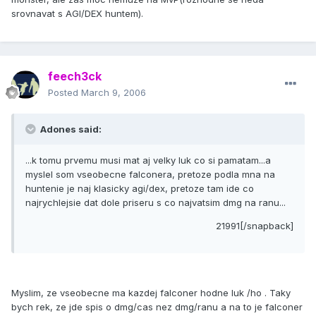
srovnavat s AGI/DEX huntem).
feech3ck
Posted
March 9, 2006
Adones said:
...k tomu prvemu musi mat aj velky luk co si pamatam...a
myslel som vseobecne falconera, pretoze podla mna na
huntenie je naj klasicky agi/dex, pretoze tam ide co
najrychlejsie dat dole priseru s co najvatsim dmg na ranu...
21991[/snapback]
Myslim, ze vseobecne ma kazdej falconer hodne luk /ho . Taky
bych rek, ze jde spis o dmg/cas nez dmg/ranu a na to je falconer