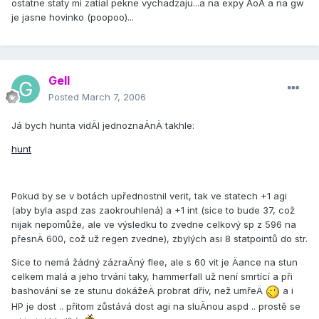
ostatne staty mi zatial pekne vychadzaju...a na expy AoA a na gw
je jasne hovinko (poopoo)...
Gell
Posted
March 7, 2006
Já bych hunta vidÄl jednoznaÄnÄ takhle:
hunt
Pokud by se v botách upřednostnil verit, tak ve statech +1 agi
(aby byla aspd zas zaokrouhlená) a +1 int (sice to bude 37, což
nijak nepomůže, ale ve výsledku to zvedne celkový sp z 596 na
přesnÄ 600, což už regen zvedne), zbylých asi 8 statpointů do str.
Sice to nemá žádný zázraÄný flee, ale s 60 vit je Äance na stun
celkem malá a jeho trvání­ taky, hammerfall už není­ smrtí­cí­ a při
bashování­ se ze stunu dokážeÄ probrat dří­v, než umřeÄ
a i
HP je dost .. přitom zůstává dost agi na sluÄnou aspd .. prostě se