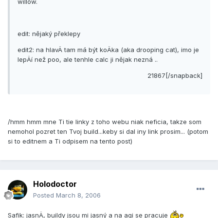
willow.
edit: nějaký překlepy
edit2: na hlavÄ tam má být koÄka (aka drooping cat), imo je
lepÄí­ než poo, ale tenhle calc ji nějak nezná ..
21867[/snapback]
/hmm hmm mne Ti tie linky z toho webu niak neficia, takze som
nemohol pozret ten Tvoj build...keby si dal iny link prosim... (potom
si to editnem a Ti odpisem na tento post)
Holodoctor
Posted
March 8, 2006
Safik: jasnÄ, buildy jsou mi jasný a na agi se pracuje