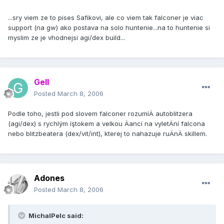
...sry viem ze to pises Safikovi, ale co viem tak falconer je viac
support (na gw) ako postava na solo huntenie...na to huntenie si
myslim ze je vhodnejsi agi/dex build...
Gell
Posted
March 8, 2006
Podle toho, jestli pod slovem falconer rozumí­Ä autoblitzera
(agi/dex) s rychlým íştokem a velkou Äancí­ na vyletÄní­ falcona
nebo blitzbeatera (dex/vit/int), kterej to nahazuje ruÄnÄ skillem.
Adones
Posted
March 8, 2006
MichalPelc said: