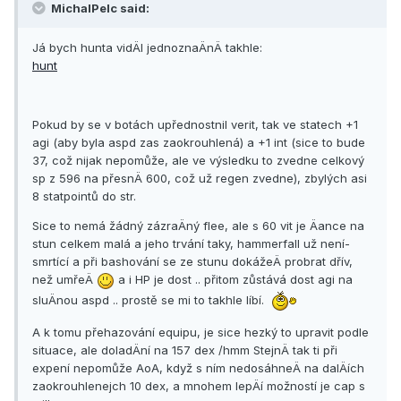
MichalPelc said:
Já bych hunta vidÄl jednoznaÄnÄ takhle:
hunt
Pokud by se v botách upřednostnil verit, tak ve statech +1
agi (aby byla aspd zas zaokrouhlená) a +1 int (sice to bude
37, což nijak nepomůže, ale ve výsledku to zvedne celkový
sp z 596 na přesnÄ 600, což už regen zvedne), zbylých asi
8 statpointů do str.
Sice to nemá žádný zázraÄný flee, ale s 60 vit je Äance na
stun celkem malá a jeho trvání­ taky, hammerfall už není­
smrtí­cí­ a při bashování­ se ze stunu dokážeÄ probrat dří­v,
než umřeÄ
a i HP je dost .. přitom zůstává dost agi na
sluÄnou aspd .. prostě se mi to takhle lí­bí­.
A k tomu přehazování­ equipu, je sice hezký to upravit podle
situace, ale doladÄní­ na 157 dex /hmm StejnÄ tak ti při
expení­ nepomůže AoA, když s ní­m nedosáhneÄ na dalÄí­ch
zaokrouhlenejch 10 dex, a mnohem lepÄí­ možností­ je cap s