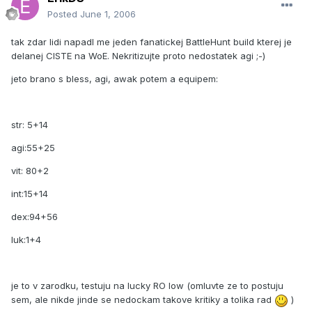
Posted
June 1, 2006
tak zdar lidi napadl me jeden fanatickej BattleHunt build kterej je
delanej CISTE na WoE. Nekritizujte proto nedostatek agi ;-)
jeto brano s bless, agi, awak potem a equipem:
str: 5+14
agi:55+25
vit: 80+2
int:15+14
dex:94+56
luk:1+4
je to v zarodku, testuju na lucky RO low (omluvte ze to postuju
sem, ale nikde jinde se nedockam takove kritiky a tolika rad
)