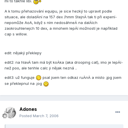
mi to takhle lí­bí­.
A k tomu přehazování­ equipu, je sice hezký to upravit podle
situace, ale doladÄní­ na 157 dex /hmm StejnÄ tak ti při expení­
nepomůže AoA, když s ní­m nedosáhneÄ na dalÄí­ch
zaokrouhlenejch 10 dex, a mnohem lepÄí­ možností­ je napří­klad
cap s willow.
edit: nějaký překlepy
edit2: na hlavÄ tam má být koÄka (aka drooping cat), imo je lepÄí­
než poo, ale tenhle calc ji nějak nezná ..
edit3: už funguje
psal jsem ten odkaz ruÄnÄ a mí­sto .jpg jsem
se překlepnul na .jog
Adones
Posted
March 7, 2006