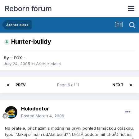
Reborn fórum
Archer class
Hunter-buildy
By
--FOX--
July 24, 2005
in
Archer class
PREV
Page 6 of 11
NEXT
Holodoctor
Posted
March 4, 2006
No přátelé, přichází­m s možná na první­ pohled lamáckou otázkou,
typu: "Jakej si mám udÄlat build?". UrčitÄ budete mí­t chuÂť ří­ct mi: