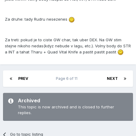
Za druhe: tady Rudru nesezenes
Za treti: pokud je to ciste GW char, tak uber DEX. Na GW stim
stejne nikoho nedas(kdyz nebude v lagu, etc.). Volny body do STR
a INT a tahat Tharu + Quad Vital Knife a pastit pastit pastit
PREV
Page 6 of 11
NEXT
Archived
This topic is now archived and is closed to further
replies.
Go to topic listing