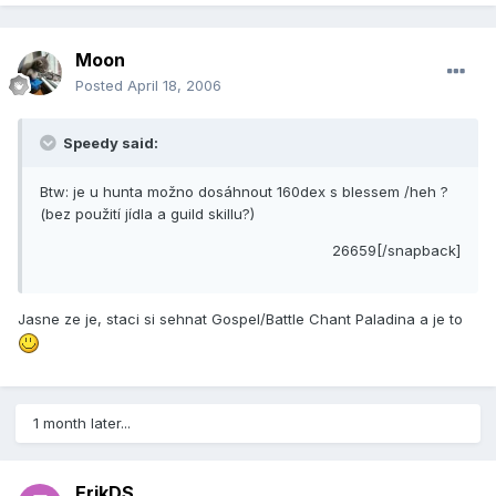
Moon
Posted
April 18, 2006
Speedy said:
Btw: je u hunta možno dosáhnout 160dex s blessem /heh ?
(bez použití­ jí­dla a guild skillu?)
26659[/snapback]
Jasne ze je, staci si sehnat Gospel/Battle Chant Paladina a je to
1 month later...
ErikDS