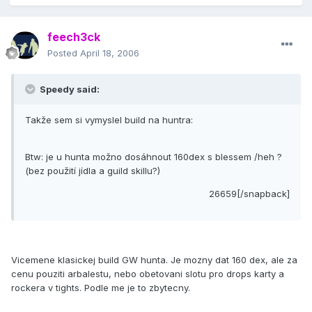
feech3ck
Posted
April 18, 2006
Speedy said:
Takže sem si vymyslel build na huntra:
Btw: je u hunta možno dosáhnout 160dex s blessem /heh ?
(bez použití­ jí­dla a guild skillu?)
26659[/snapback]
Vicemene klasickej build GW hunta. Je mozny dat 160 dex, ale za
cenu pouziti arbalestu, nebo obetovani slotu pro drops karty a
rockera v tights. Podle me je to zbytecny.