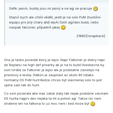
Safik: jasnÄ, buildy jsou mi jasný a na agi se pracuje
StejnÄ bych ale chtÄl vědět, jestli je na solo PvM (huntÄní­
equipu pro jiný chary atd) lepÄí­ čistÄ agi/dex build, nebo
naopak falconer, pří­padnÄ jakej
21880[/snapback]
Ono je tazko povedat ktory je lepsi .Napr Falkoner je dobry napr.
do Baylanu na high def priserky ak je na to build.Vseobecne by
som tvrdila ze Falkoner je lepsi ale je podstatne zavislejsi na
priestovy a levely (falkon je zaujimavi az okolo 80 lvl)ako
normalny DS PvM hunt.Kedze chces byt viacmenej solo to jest
uplne sam tak ds hunt.
Co som pozerala ake mas zatial staty tak nejak podobne zacinam
DS hunta najprv dex nejaka ta int a potom agi .Takze nic neni
stratene len na falkona to uz moc neni i ked moze byt