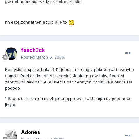
gw nebudem mat vzdy pri sebe priesta...
hh este zohnat ten equip a je to
feech3ck
Posted
March 6, 2006
Nemyslel si spis arbalest? Prijdes tim o dmg z pekne okartovanyho
compu. Rocker do tights je zlocin:) Jabko na gw taky. Radsi si
zaokrouhli dex na 150 a usetris par cennych bodiku. Na hlavu asi
poopoo.
160 dex u hunta je imo zbytecnej prepych... U snipa uz je to neco
jinyho.
Adones