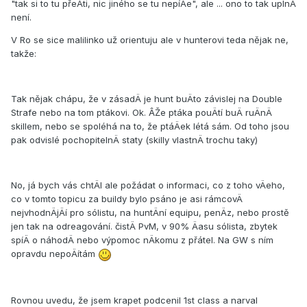
"tak si to tu přeÄti, nic jiného se tu nepí­Äe", ale ... ono to tak uplnÄ
není­.
V Ro se sice malilinko už orientuju ale v hunterovi teda nějak ne,
takže:
Tak nějak chápu, že v zásadÄ je hunt buÄto závislej na Double
Strafe nebo na tom ptákovi. Ok. ÂŽe ptáka pouÄtí­ buÄ ruÄnÄ
skillem, nebo se spoléhá na to, že ptáÄek létá sám. Od toho jsou
pak odvislé pochopitelnÄ staty (skilly vlastnÄ trochu taky)
No, já bych vás chtÄl ale požádat o informaci, co z toho vÄeho,
co v tomto topicu za buildy bylo psáno je asi rámcovÄ
nejvhodnÄjÄí­ pro sólistu, na huntÄní­ equipu, penÄz, nebo prostě
jen tak na odreagování­. čistÄ PvM, v 90% Äasu sólista, zbytek
spí­Ä o náhodÄ nebo výpomoc nÄkomu z přátel. Na GW s ní­m
opravdu nepoÄí­tám
Rovnou uvedu, že jsem krapet podcenil 1st class a narval