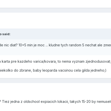
o said:
 nic diat? 10+5 min je moc ... kludne tych random 5 nechat ale zmen
a karta pre kazdeho varica/kovara, to nema vyznam zjednodusovat;
niekolko do zbrane, baby leoparda vacsinou cela gilda jedneho;)
 Tiez jedna z oldschool expiacich lokacii, takych 15-20 by nemusel