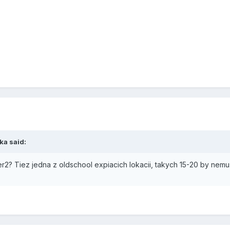
nka said:
r2? Tiez jedna z oldschool expiacich lokacii, takych 15-20 by nemu