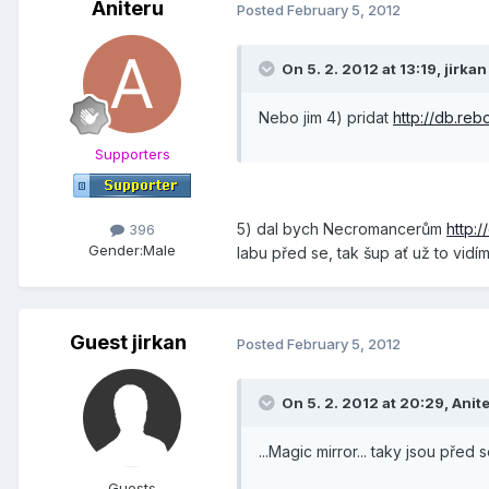
Aniteru
Posted
February 5, 2012
On 5. 2. 2012 at 13:19, jirkan
Nebo jim 4) pridat
http://db.reb
Supporters
5) dal bych Necromancerům
http:/
396
Gender:
Male
labu před se, tak šup ať už to vidí
Guest jirkan
Posted
February 5, 2012
On 5. 2. 2012 at 20:29, Anite
...Magic mirror... taky jsou před s
Guests