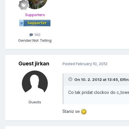
Supporters
140
Gender:
Not Telling
Guest jirkan
Posted
February 10, 2012
On 10. 2. 2012 at 13:45, Elfi
Co tak pridat clockov do c_towe
Guests
Staniz se