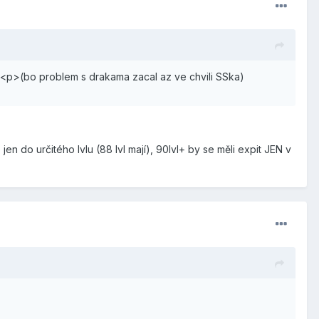
n?<p>(bo problem s drakama zacal az ve chvili SSka)
jen do určitého lvlu (88 lvl mají), 90lvl+ by se měli expit JEN v