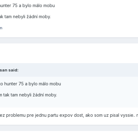
 hunter 75 a bylo málo mobu
ak tam nebyli žádní moby.
an
san said:
l to hunter 75 a bylo málo mobu
m tak tam nebyli žádní moby.
ez problemu pre jednu partu expov dost, ako som uz pisal vyssie.