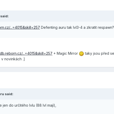
 said:
orn.cz/...=4015&skill=257
Defenting auru tak lvl3-4 a zkratit respaw
/db.reborn.cz/...=4015&skill=257
+ Magic Mirror
taky jsou před se 
m v novinkách .]
ru said:
e jen do určitého lvlu (88 lvl mají­),