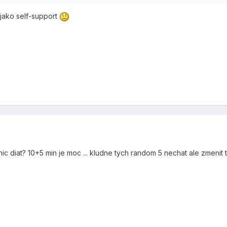
 jako self-support
c diat? 10+5 min je moc ... kludne tych random 5 nechat ale zmenit 