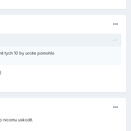
it tych 10 by urcite pomohlo
)
o nicomu uskodit.