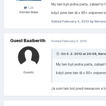
My tam byli jedna parta, zabijel to
1,2k
Gender:
Male
když jsme tam šli s 90+ sniperem t
Edited
February 5, 2012
by Neros
Guest Baalberith
Posted
February 5, 2012
On 5. 2. 2012 at 20:08, Nero
My tam byli jedna parta, zabije
Guests
když jsme tam šli s 90+ snipere
Ja som tam bol pred mesiacom a b