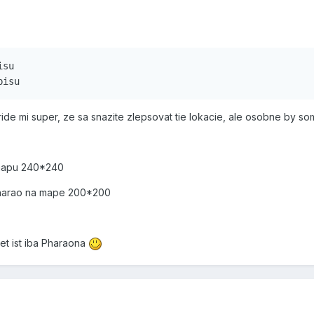
su

de mi super, ze sa snazite zlepsovat tie lokacie, ale osobne by so
mapu 240*240
harao na mape 200*200
et ist iba Pharaona