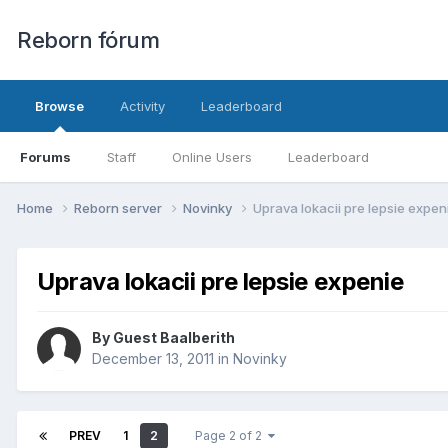
Reborn fórum
Browse
Activity
Leaderboard
Forums
Staff
Online Users
Leaderboard
Home
Reborn server
Novinky
Uprava lokacii pre lepsie expen
Uprava lokacii pre lepsie expenie
By Guest Baalberith
December 13, 2011
in
Novinky
PREV
1
2
Page 2 of 2