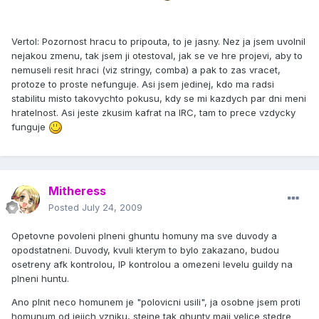
Vertol: Pozornost hracu to pripouta, to je jasny. Nez ja jsem uvolnil
nejakou zmenu, tak jsem ji otestoval, jak se ve hre projevi, aby to
nemuseli resit hraci (viz stringy, comba) a pak to zas vracet,
protoze to proste nefunguje. Asi jsem jedinej, kdo ma radsi
stabilitu misto takovychto pokusu, kdy se mi kazdych par dni meni
hratelnost. Asi jeste zkusim kafrat na IRC, tam to prece vzdycky
funguje
Mitheress
Posted
July 24, 2009
Opetovne povoleni plneni ghuntu homuny ma sve duvody a
opodstatneni. Duvody, kvuli kterym to bylo zakazano, budou
osetreny afk kontrolou, IP kontrolou a omezeni levelu guildy na
plneni huntu.
Ano plnit neco homunem je "polovicni usili", ja osobne jsem proti
homunum od jejich vzniku, stejne tak ghunty maji velice stedre