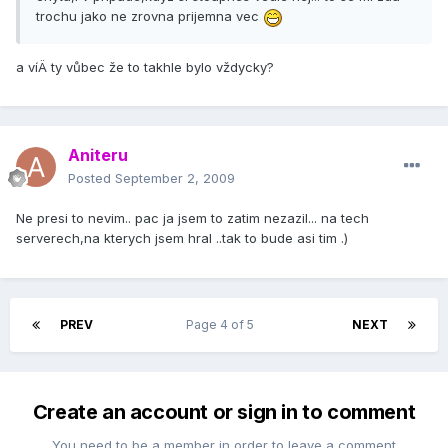
trochu jako ne zrovna prijemna vec
a ví­Ä ty vůbec že to takhle bylo vždycky?
Aniteru
Posted
September 2, 2009
Ne presi to nevim.. pac ja jsem to zatim nezazil... na tech
serverech,na kterych jsem hral ..tak to bude asi tim .)
PREV
Page 4 of 5
NEXT
Create an account or sign in to comment
You need to be a member in order to leave a comment