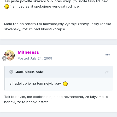
Tak jeste povolte skakani MvP pres warp (to urcite taky lidi bavi
) a muzu se jit spokojene venovat rodince.
Mam rad na rebornu tu moznost,kdy vyhraje zdravy lidsky (cesko-
slovensky) rozum nad blbosti korejce.
Mitheress
Posted
July 24, 2009
.Jakubicek. said:
a hadej co je na tom nejvic bavi
Tak to nevim, me osobne nic, ale to neznamena, ze kdyz me to
nebavi, ze to nebavi ostatni.