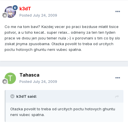
k3dT
Posted
July 24, 2009
Co me na tom bavi? Kazdej vecer po praci bezduse mlatit tisice
potvor, a u toho kecat.. super relax... odmeny za ten ten tyden
prace ve dvou jen jsou temer nula ;-) v porovnani s tim co by slo
ziskat jinyma zpusobama. Otazka povolit to treba od urcitych
poctu hotovych ghuntu neni vubec spatna.
Tahasca
Posted
July 24, 2009
k3dT said:
Otazka povolit to treba od urcitych poctu hotovych ghuntu
neni vubec spatna.