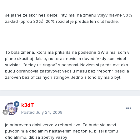
Je jasne ze skor nez delitel inty, mal na zmenu vplyv hlavne 50%
zaklad (oproti 30%). 20% rozdiel je predsa len citit hodne.
To bola zmena, ktora ma pritiahla na posledne GW a mal som v
plane skusit aj dalsie, no teraz nevidim dovod. Vzdy som videl
suvislost "delayu stringov" s pascami. Neviem si predstavit ako
budu obrancovia zastavovat vecsiu masu bez "reborn" pasci a
zaroven bez oficialnych stringov. Jedno z toho by malo byt.
k3dT
Posted
July 24, 2009
je pripravena dalsi verze v reborni svn. To bude vic mezi
puvodnim a oficialnim nastavenim nez tohle.. blizsi k tomu
oficialnimu. dik za zpetny vazby