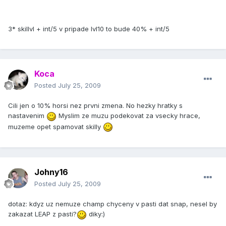
3* skillvl + int/5 v pripade lvl10 to bude 40% + int/5
Koca
Posted
July 25, 2009
Cili jen o 10% horsi nez prvni zmena. No hezky hratky s
nastavenim
Myslim ze muzu podekovat za vsecky hrace,
muzeme opet spamovat skilly
Johny16
Posted
July 25, 2009
dotaz: kdyz uz nemuze champ chyceny v pasti dat snap, nesel by
zakazat LEAP z pasti?
diky:)