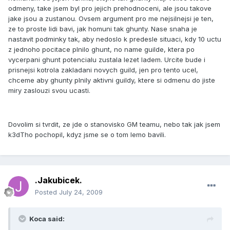
odmeny, take jsem byl pro jejich prehodnoceni, ale jsou takove
jake jsou a zustanou. Ovsem argument pro me nejsilnejsi je ten,
ze to proste lidi bavi, jak homuni tak ghunty. Nase snaha je
nastavit podminky tak, aby nedoslo k predesle situaci, kdy 10 uctu
z jednoho pocitace plnilo ghunt, no name guilde, ktera po
vycerpani ghunt potencialu zustala lezet ladem. Urcite bude i
prisnejsi kotrola zakladani novych guild, jen pro tento ucel,
chceme aby ghunty plnily aktivni guildy, ktere si odmenu do jiste
miry zaslouzi svou ucasti.
Dovolim si tvrdit, ze jde o stanovisko GM teamu, nebo tak jak jsem
k3dTho pochopil, kdyz jsme se o tom lemo bavili.
.Jakubicek.
Posted
July 24, 2009
Koca said: