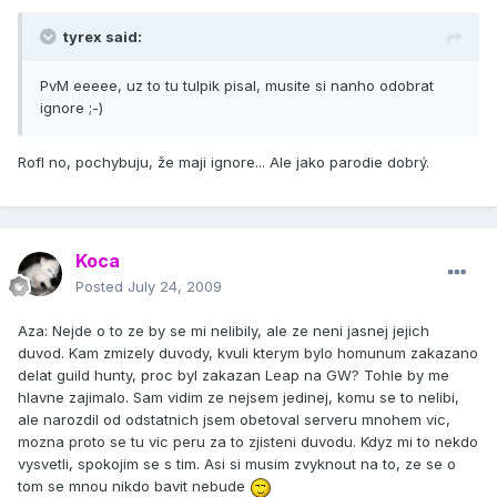
tyrex said:
PvM eeeee, uz to tu tulpik pisal, musite si nanho odobrat
ignore ;-)
Rofl no, pochybuju, že maji ignore... Ale jako parodie dobrý.
Koca
Posted
July 24, 2009
Aza: Nejde o to ze by se mi nelibily, ale ze neni jasnej jejich
duvod. Kam zmizely duvody, kvuli kterym bylo homunum zakazano
delat guild hunty, proc byl zakazan Leap na GW? Tohle by me
hlavne zajimalo. Sam vidim ze nejsem jedinej, komu se to nelibi,
ale narozdil od odstatnich jsem obetoval serveru mnohem vic,
mozna proto se tu vic peru za to zjisteni duvodu. Kdyz mi to nekdo
vysvetli, spokojim se s tim. Asi si musim zvyknout na to, ze se o
tom se mnou nikdo bavit nebude