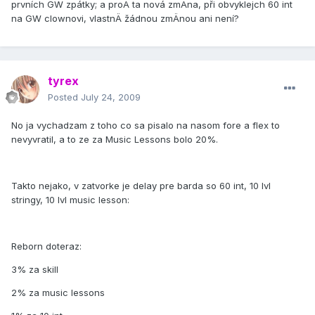
první­ch GW zpátky; a proÄ ta nová zmÄna, při obvyklejch 60 int
na GW clownovi, vlastnÄ žádnou zmÄnou ani není­?
tyrex
Posted
July 24, 2009
No ja vychadzam z toho co sa pisalo na nasom fore a flex to
nevyvratil, a to ze za Music Lessons bolo 20%.
Takto nejako, v zatvorke je delay pre barda so 60 int, 10 lvl
stringy, 10 lvl music lesson:
Reborn doteraz:
3% za skill
2% za music lessons