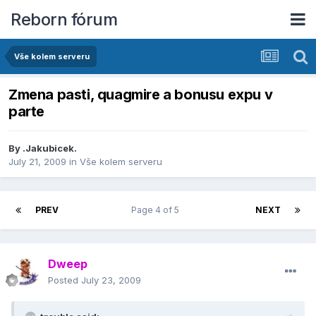
Reborn fórum
Vše kolem serveru
Zmena pasti, quagmire a bonusu expu v
parte
By
.Jakubicek.
July 21, 2009
in
Vše kolem serveru
PREV
Page 4 of 5
NEXT
Dweep
Posted
July 23, 2009