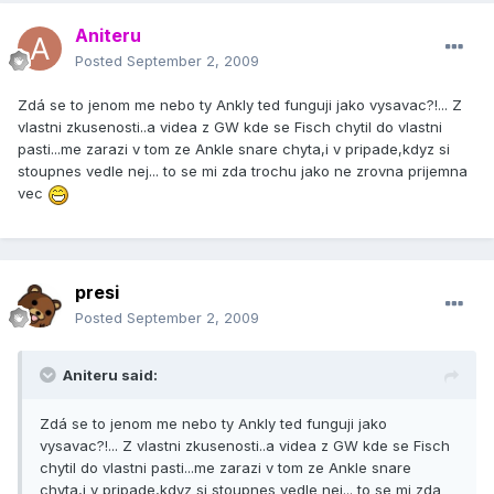
Aniteru
Posted
September 2, 2009
Zdá se to jenom me nebo ty Ankly ted funguji jako vysavac?!... Z
vlastni zkusenosti..a videa z GW kde se Fisch chytil do vlastni
pasti...me zarazi v tom ze Ankle snare chyta,i v pripade,kdyz si
stoupnes vedle nej... to se mi zda trochu jako ne zrovna prijemna
vec
presi
Posted
September 2, 2009
Aniteru said:
Zdá se to jenom me nebo ty Ankly ted funguji jako
vysavac?!... Z vlastni zkusenosti..a videa z GW kde se Fisch
chytil do vlastni pasti...me zarazi v tom ze Ankle snare
chyta,i v pripade,kdyz si stoupnes vedle nej... to se mi zda