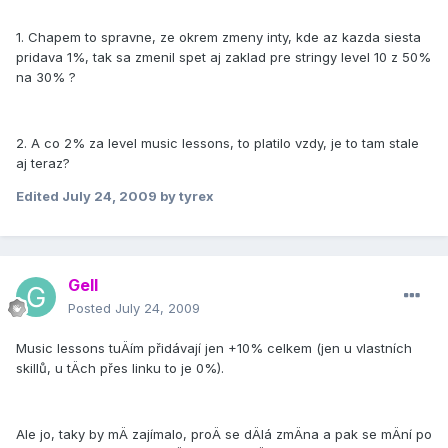
1. Chapem to spravne, ze okrem zmeny inty, kde az kazda siesta
pridava 1%, tak sa zmenil spet aj zaklad pre stringy level 10 z 50%
na 30% ?
2. A co 2% za level music lessons, to platilo vzdy, je to tam stale
aj teraz?
Edited
July 24, 2009
by tyrex
Gell
Posted
July 24, 2009
Music lessons tuÄí­m přidávají­ jen +10% celkem (jen u vlastní­ch
skillů, u tÄch přes linku to je 0%).
Ale jo, taky by mÄ zají­malo, proÄ se dÄlá zmÄna a pak se mÄní­ po