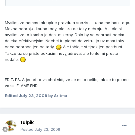
Myslim, ze nemas tak uplne pravdu a snazis si tu na me honit ego.
Mozna nehraju dlouho tady, ale kratce taky nehraju. A stále si
myslí­m, ze to kombo je dost mizerný. Dalo by se nahradit necim
daleko efektivnejsim. Nechci tu placat do vetru, ja uz mam taky
neco nahrano jen ne tady.
Ale tohleje stejnak jen posthunt.
Takze uz se priste pokusim nevyjadrovat ale tohle mi proste
nedalo.
EDIT: PS: A jen at to vsichni vidi, ze se mi to nelibi, jak se tu po me
vozis. FLAME END
Edited
July 23, 2009
by Aritma
tulpik
Posted
July 23, 2009