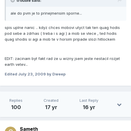
trouble said:
ale do pvm je to prinejmensim sporne...
spis uplne nanic .. kdyz chces mobovi utyct tak ten quag hodis
pod sebe a zdrhas ( treba i s agi ) a mob se vlece , ted hodis
quag shodis si agi a mob te v horsim pripade slozi hitlockem
EDIT: zacinam byt fakt rad ze u wizny jsem jeste nestacil rozjet
earth vetev...
Edited
July 23, 2009
by Dweep
Replies
Created
Last Reply
100
17 yr
16 yr
Sameth