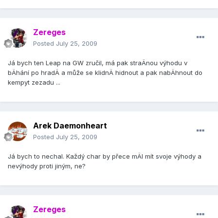
Zereges
Posted
July 25, 2009
Já bych ten Leap na GW zručil, má pak straÄnou výhodu v
bÄhání­ po hradÄ a může se klidnÄ hidnout a pak nabÄhnout do
kempyt zezadu ...
Arek Daemonheart
Posted
July 25, 2009
Já bych to nechal. Každý char by přece mÄl mí­t svoje výhody a
nevýhody proti jiným, ne?
Zereges