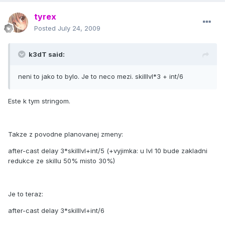
tyrex
Posted
July 24, 2009
k3dT said:
neni to jako to bylo. Je to neco mezi. skilllvl*3 + int/6
Este k tym stringom.
Takze z povodne planovanej zmeny:
after-cast delay 3*skilllvl+int/5 (+vyjimka: u lvl 10 bude zakladni
redukce ze skillu 50% misto 30%)
Je to teraz:
after-cast delay 3*skilllvl+int/6